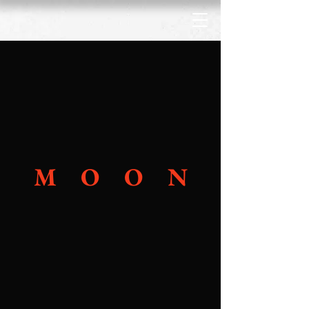
M O O N